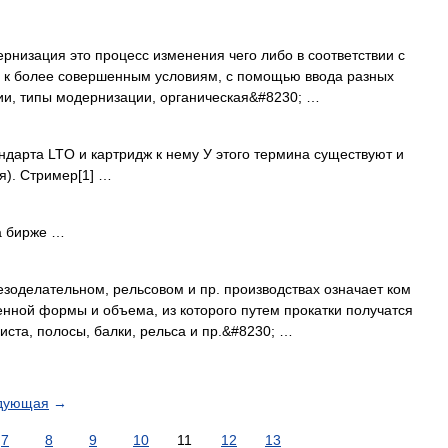
рнизация это процесс изменения чего либо в соответствии с
 к более совершенным условиям, с помощью ввода разных
и, типы модернизации, органическая&#8230; …
арта LTO и картридж к нему У этого термина существуют и
я). Стример[1] …
 бирже …
зоделательном, рельсовом и пр. производствах означает ком
нной формы и объема, из которого путем прокатки получатся
иста, полосы, балки, рельса и пр.&#8230; …
дующая
→
7
8
9
10
11
12
13