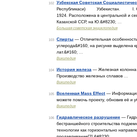
Узбекская Советская Социалистичес
102
Республикаси) Узбекистан. I. Об
1924. Расположена в центральной и сев
Казахской ССР, на Ю.&#8230; …
Большая советская энциклопедия
Спирты
— Отличительная особенность
103
углерода&#160; на рисунке выделена к
лат.&#160; …
Википедия
История железа
— Железная колонна в
104
Производство железных сплавов …
Википедия
Вселенная Mass Effect
— Информация в
105
можете помочь проекту, обновив её и 
Википедия
Гидравлическое разрушение
— Гидра
106
бестраншейного строительства подземн
технологии как горизонтально направл
продавливание[2],&#8230; …