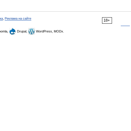
ка
,
Реклама на сайте
18+
omla,
Drupal,
WordPress, MODx.