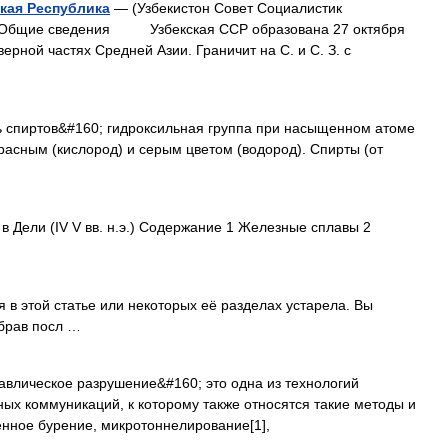
кая Республика
— (Узбекистон Совет Социалистик
щие сведения Узбекская ССР образована 27 октября
ерной частях Средней Азии. Граничит на С. и С. З. с
 спиртов&#160; гидроксильная группа при насыщенном атоме
расным (кислород) и серым цветом (водород). Спирты (от
 Дели (IV V вв. н.э.) Содержание 1 Железные сплавы 2
 этой статье или некоторых её разделах устарела. Вы
убрав посл …
влическое разрушение&#160; это одна из технологий
ых коммуникаций, к которому также относятся такие методы и
енное бурение, микротоннелирование[1],