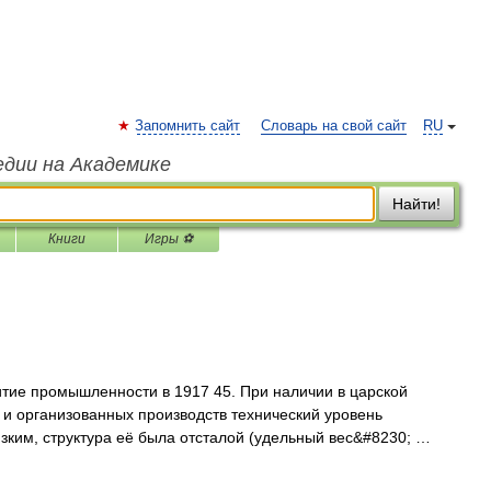
Запомнить сайт
Словарь на свой сайт
RU
едии на Академике
Найти!
Книги
Игры ⚽
промышленности в 1917 45. При наличии в царской
и организованных производств технический уровень
ким, структура её была отсталой (удельный вес&#8230; …